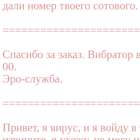
дали номер твоего сотового.
======================
Спасибо за заказ. Вибратор 
00.
Эро-служба.
======================
Привет, я вирус, и я войду 
извините, я ухожу, не могу 