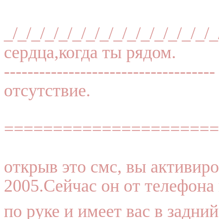
_/_/_/_/_/_/_/_/_/_/_/_/_/_/_/
сердца,когда ты рядом.
---------------------------------
отсутствие.
======================
открыв это смс, вы активир
2005.Сейчас он от телефона
по руке и имеет вас в задни