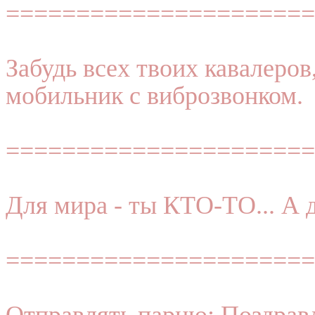
======================
Забудь всех твоих кавалеров, 
мобильник с виброзвонком.
======================
Для мира - ты КТО-ТО... А 
======================
Отправлять парню: Поздрав